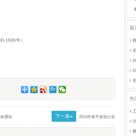
最
-1500/年）
关
2
2
热
下一条»
审核通知
2014年春节放假公告
2