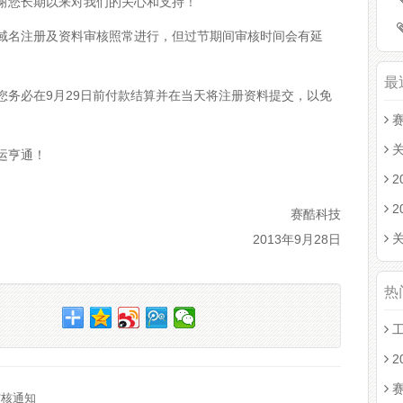
深感谢您长期以来对我们的关心和支持！
名注册及资料审核照常进行，但过节期间审核时间会有延
。
最
必在9月29日前付款结算并在当天将注册资料提交，以免
败。
关
欢乐，好运亨通！
2
2
赛酷科技
2013年9月28日
热
2
审核通知