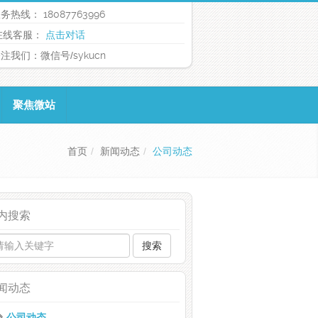
务热线：
18087763996
在线客服：
点击对话
注我们：微信号/
sykucn
聚焦微站
首页
新闻动态
公司动态
内搜索
搜索
闻动态
公司动态