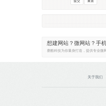
提交
重置
想建网站？微网站？手
赛酷科技为你量身打造，提供专业微
关于我们