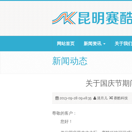
网站首页
新闻资讯
关于我
新闻动态
关于国庆节期
清月儿
赛酷科技
2013-09-28
09:48:35
尊敬的客户：
您好！