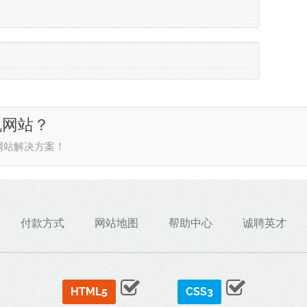
机网站？
网站解决方案！
付款方式
网站地图
帮助中心
诚聘英才
HTML5
CSS3