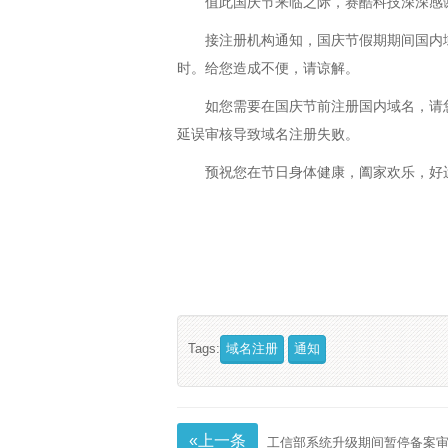
值此国庆节来临之际，赛酷科技深
接注册机构通知，国庆节假期期间国内域
时。给您造成不便，请谅解
如您需要在国庆节前注册国内域名，请您务
延误审核导致域名注册失
预祝您在节日身体健康，阖家
Tags:
域名注册
通知
«上一条
工信部系统升级期间暂停备案